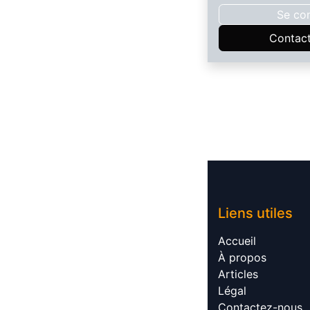
Se co
Contac
Liens utile​​s
Accueil​
À propos​
Articles​
Légal​
Contactez-nous