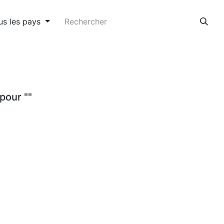
us les pays
pour "
"