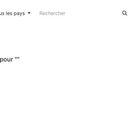
us les pays
pour "
"