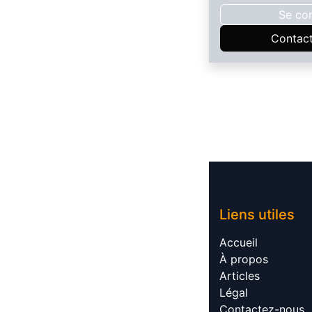
Se co
Contac
Liens utile​​s
Accueil​
À propos​
Articles​
Légal​
Contactez-nous