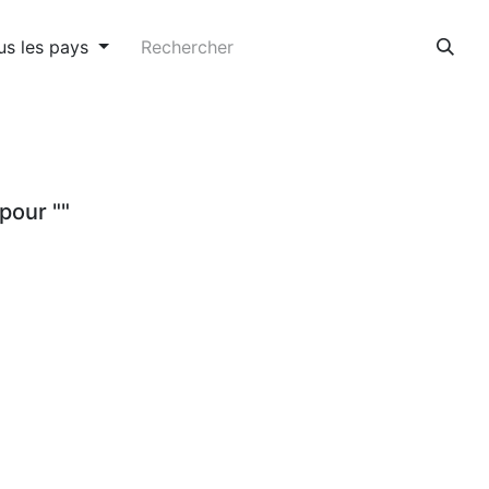
us les pays
pour "
"