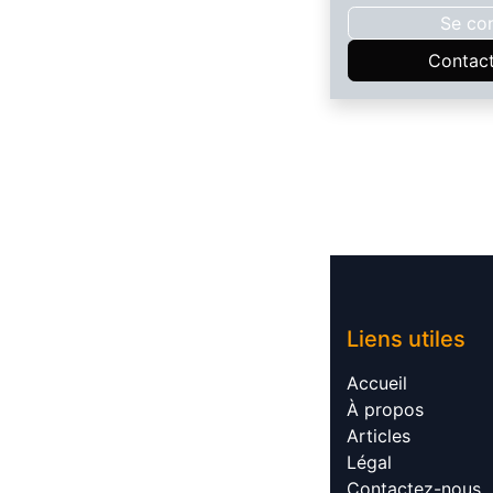
Se co
Contac
Liens utile​​s
Accueil​
À propos​
Articles​
Légal​
Contactez-nous