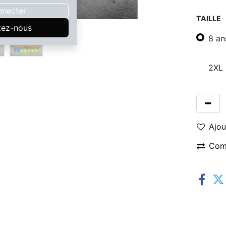
nnecter
TAILLE
tez-nous
8 an
2XL
Ajou
Com