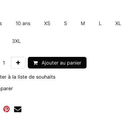
s
10 ans
XS
S
M
L
XL
3XL
Ajouter au panier
ter à la liste de souhaits
parer