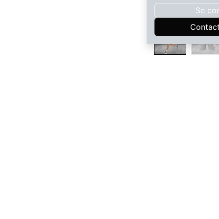
Se co
Contac