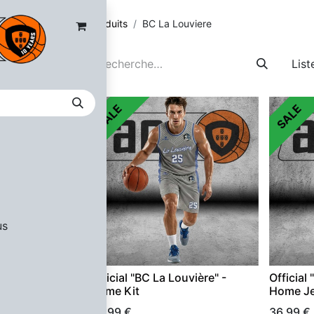
Produits
BC La Louviere
List
its
SALE
SALE
shop
op
Capitale
sket
ttignies
o Basket
us
em
Official "BC La Louvière" -
Official
rnational
Home Kit
Home Je
64,99
€
36,99
€