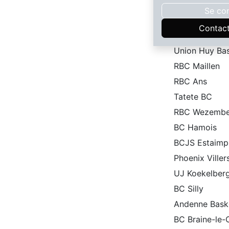
UBC Binche
Se co
Dilbeek Baske
Contac
BC Harimalia
Union Huy Ba
RBC Maillen
RBC Ans
Tatete BC
RBC Wezemb
BC Hamois
BCJS Estaimp
​Phoenix Viller
UJ Koekelber
BC Silly
Andenne Bask
BC Braine-le-