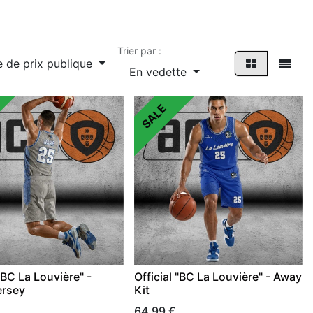
Trier par :
e de prix publique
En vedette
SALE
 "BC La Louvière" -
Official "BC La Louvière" - Away
rsey
Kit
64,99
€