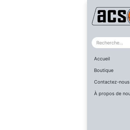
Catégories
Tous les produ
DHIKA - Web
ACS - Websh
Accueil
Basket Namur 
Boutique
RSW Liège Ba
Contactez-nous
BCF Rebond O
Royal Waterlo
À propos de no
RBC Audergh
Ramillies BC
St John's Inte
School