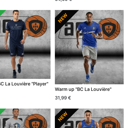
NEW
BC La Louvière "Player"
Warm up "BC La Louvière"
31,99
€
NEW