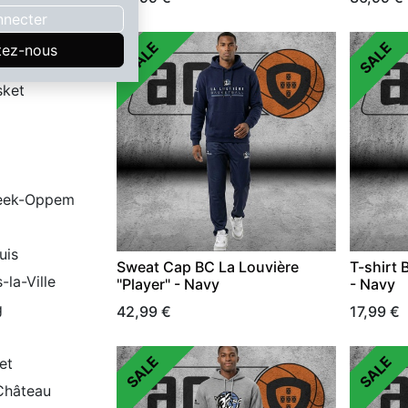
nnecter
tbal
SALE
SALE
tez-nous
sket
eek-Oppem
uis
Sweat Cap BC La Louvière
T-shirt 
s-la-Ville
"Player" - Navy
- Navy
g
42,99
€
17,99
€
SALE
SALE
et
Château