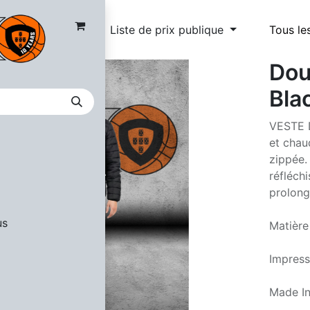
Liste de prix publique
Tous le
Dou
Bla
VESTE D
et chau
zippée.
réfléch
prolong
us
Matière
Impress
Made I