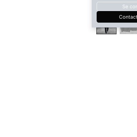
Se co
Contac