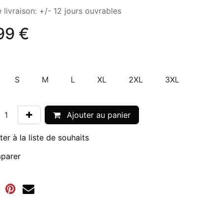
 livraison: +/- 12 jours ouvrables
99
€
S
M
L
XL
2XL
3XL
Ajouter au panier
ter à la liste de souhaits
parer