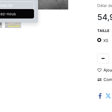
nnecter
Délai de
tez-nous
54,
TAILLE
XS
Ajou
Com