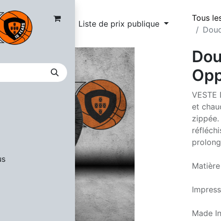
Tous le
Liste de prix publique
Doud
Dou
Opp
VESTE D
et chau
zippée.
réfléch
prolong
us
Matière
Impress
Made I