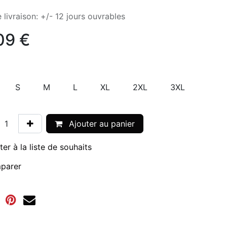
 livraison: +/- 12 jours ouvrables
09
€
S
M
L
XL
2XL
3XL
Ajouter au panier
ter à la liste de souhaits
parer