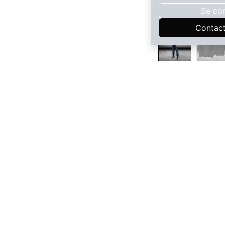
Se co
Contac