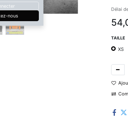
nnecter
Délai de
tez-nous
54,
TAILLE
XS
Ajou
Com