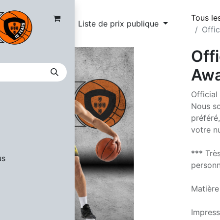
Tous le
Liste de prix publique
Offi
Off
Awa
Officia
Nous so
préféré
votre n
*** Trè
us
personna
Matière
Impress