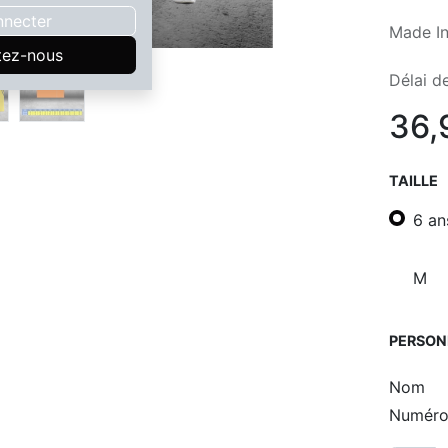
nnecter
Made In
tez-nous
Délai de
36,
TAILLE
6 an
M
PERSON
Nom
Numér