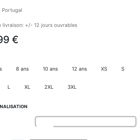
 Portugal
 livraison: +/- 12 jours ouvrables
99
€
s
8 ans
10 ans
12 ans
XS
S
L
XL
2XL
3XL
NALISATION
o