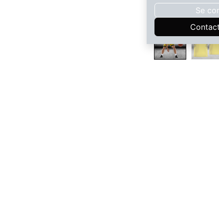
Se co
Contac