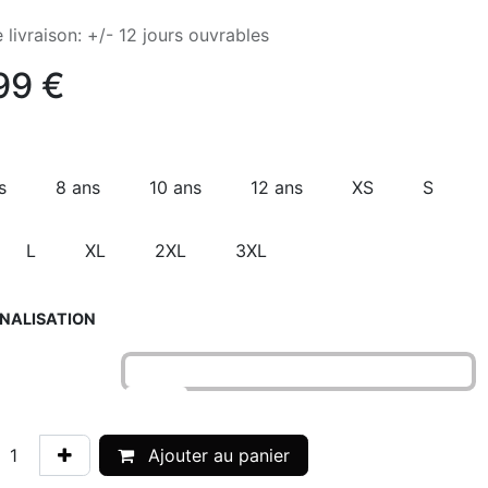
 livraison: +/- 12 jours ouvrables
99
€
s
8 ans
10 ans
12 ans
XS
S
L
XL
2XL
3XL
NALISATION
o
Ajouter au panier