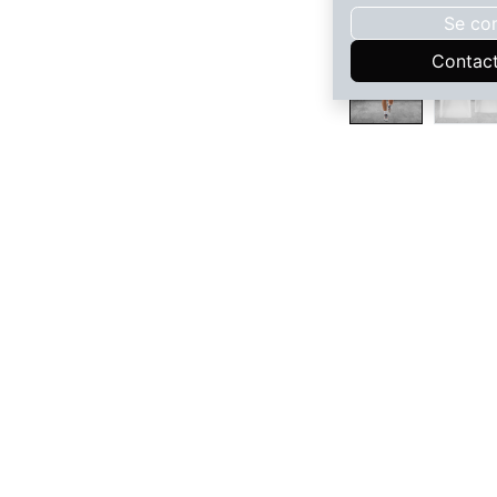
Se co
Contac