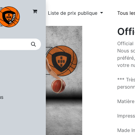
Liste de prix publique
Tous le
Offi
Officia
Nous so
préféré
votre n
*** Trè
personna
us
Matière
Impress
Made In