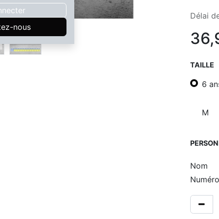
nnecter
Délai de
tez-nous
36,
TAILLE
6 an
M
PERSON
Nom
Numér