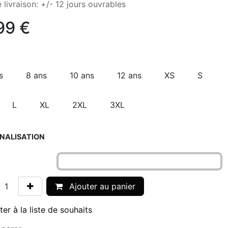
 livraison: +/- 12 jours ouvrables
99
€
s
8 ans
10 ans
12 ans
XS
S
L
XL
2XL
3XL
NALISATION
Ajouter au panier
ter à la liste de souhaits