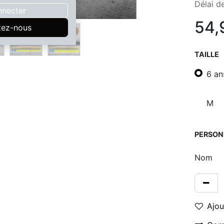
Délai de
nnecter
54,
tez-nous
TAILLE
6 an
M
PERSON
Nom
Ajou