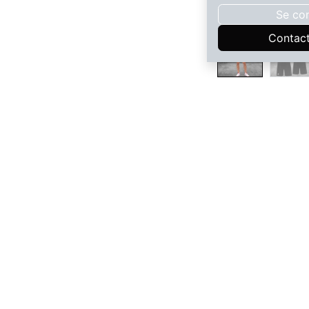
Se co
Contac