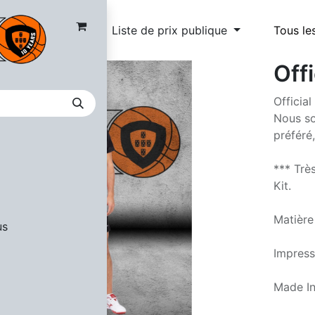
Liste de prix publique
Tous le
Off
Official
Nous so
préféré
*** Trè
Kit.
Matière
us
Impress
Made In