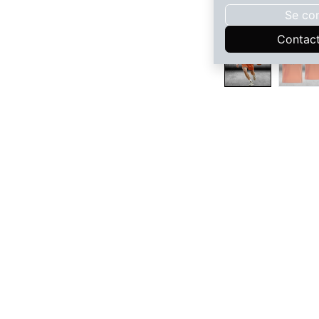
Se co
Contac