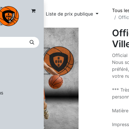
Tous le
Liste de prix publique
Offic
Offi
Vil
Official
Nous so
préféré
votre n
*** Trè
us
personna
Matière
Impress