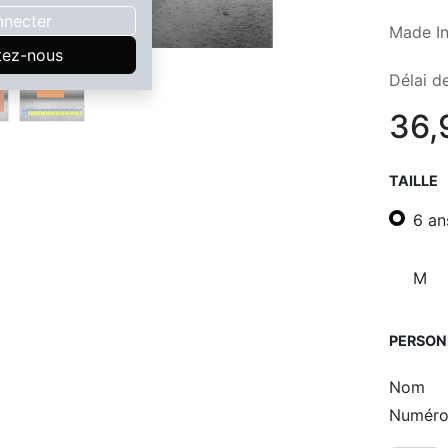
nnecter
Made In
tez-nous
Délai de
36,
TAILLE
6 an
M
PERSON
Nom
Numér