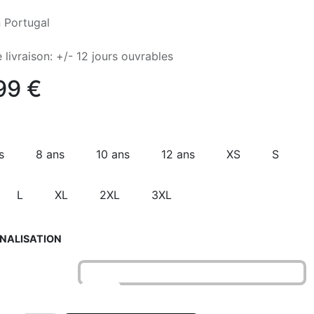
 Portugal
 livraison: +/- 12 jours ouvrables
99
€
s
8 ans
10 ans
12 ans
XS
S
L
XL
2XL
3XL
NALISATION
o