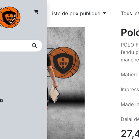
Liste de prix publique
Tous le
Pol
POLO FI
fendu p
manche 
Matière
Impress
us
Made In
Délai de
27,