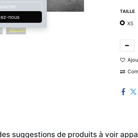
nnecter
TAILLE
tez-nous
XS
Ajou
Com
es suggestions de produits à voir appar