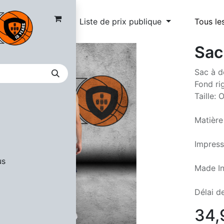
Liste de prix publique
Tous le
Sac
Sac à d
Fond ri
Taille: 
Matière
Impress
us
Made I
Délai de
34,