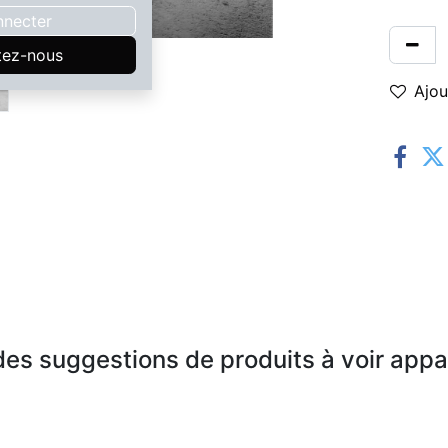
nnecter
tez-nous
Ajou
es suggestions de produits à voir appar