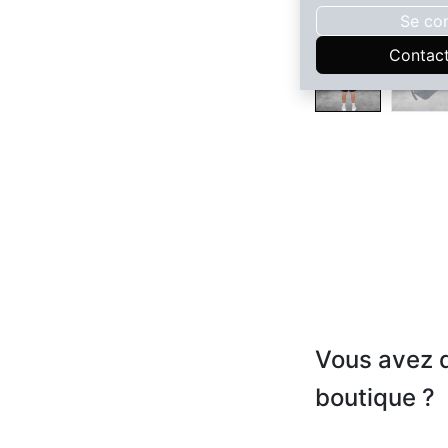
Se co
Contac
Vous avez d
boutique ?