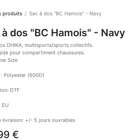
s produits
Sac à dos "BC Hamois" - Navy
 à dos "BC Hamois" - Navy
os DHIKA, multisports/sports collectifs.
gide pour compartiment chaussures.
One Size
 : Polyester (600D)
ion: DTF
n EU
 livraison: +/- 5 jours ouvrables
99
€