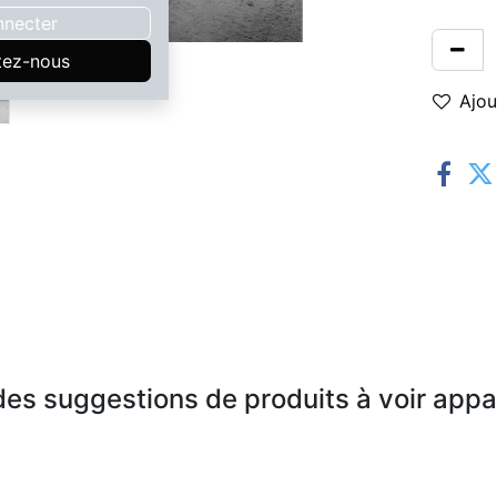
nnecter
tez-nous
Ajou
es suggestions de produits à voir appar