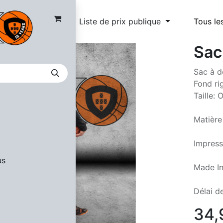
Liste de prix publique
Tous le
Sac
Sac à d
Fond ri
Taille: 
Matière
Impress
us
Made I
Délai de
34,