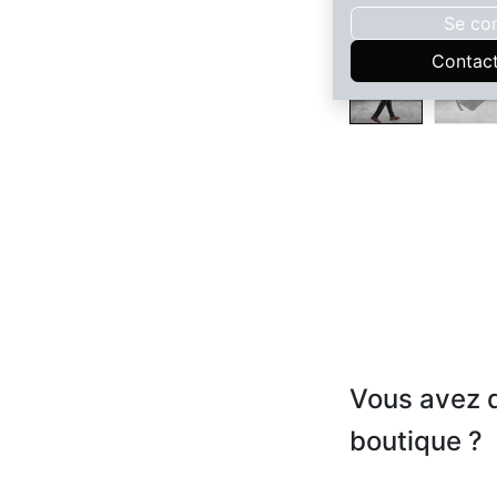
Se co
Contac
Vous avez d
boutique ?