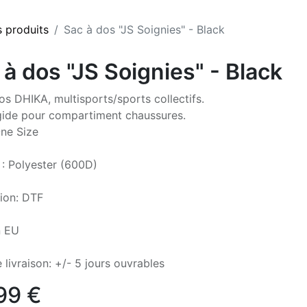
s produits
Sac à dos "JS Soignies" - Black
 à dos "JS Soignies" - Black
os DHIKA, multisports/sports collectifs.
gide pour compartiment chaussures.
One Size
 : Polyester (600D)
ion: DTF
n EU
 livraison: +/- 5 jours ouvrables
99
€