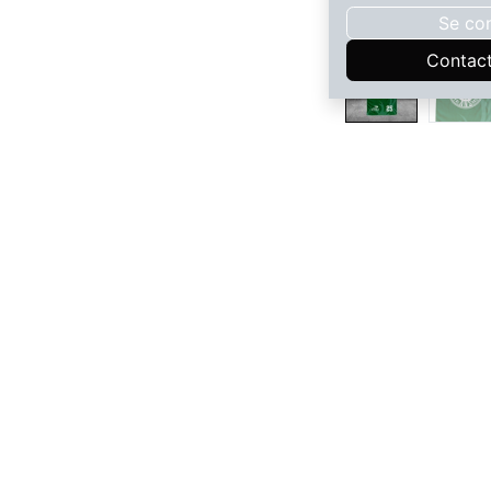
Se co
Contac