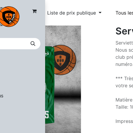
Liste de prix publique
Tous le
Ser
Serviet
Nous so
club pr
numéro
*** Trè
votre se
us
Matière
Taille:
Impress