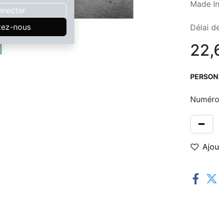
Made In
nnecter
tez-nous
Délai de
22,
PERSON
Numér
Ajou