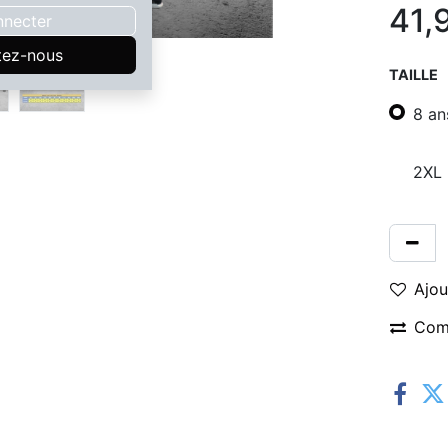
41,
nnecter
tez-nous
TAILLE
8 an
2XL
Ajou
Com