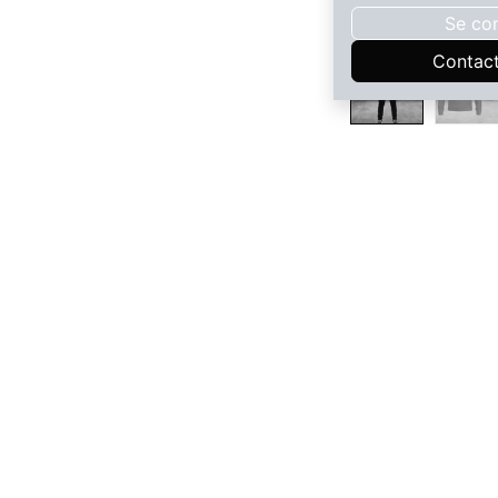
Se co
Contac