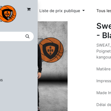
Liste de prix publique
Tous le
Swe
- B
SWEAT, 
Poignet
kangou
Matière
us
Impress
Made In
Délai de