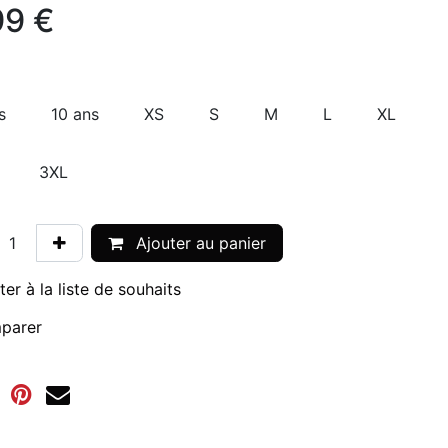
99
€
s
10 ans
XS
S
M
L
XL
3XL
Ajouter au panier
ter à la liste de souhaits
parer