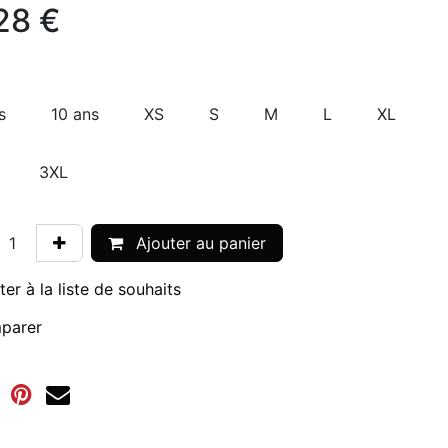
28
€
s
10 ans
XS
S
M
L
XL
3XL
Ajouter au panier
ter à la liste de souhaits
parer