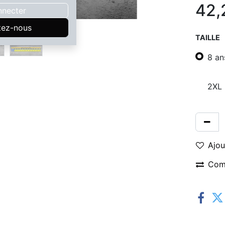
42,
nnecter
tez-nous
TAILLE
8 an
2XL
Ajou
Com