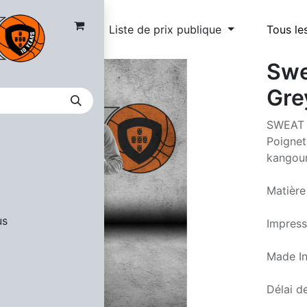
Liste de prix publique
Tous le
Swe
Gre
SWEAT C
Poignet
kangou
Matière
us
Impress
Made In
Délai de