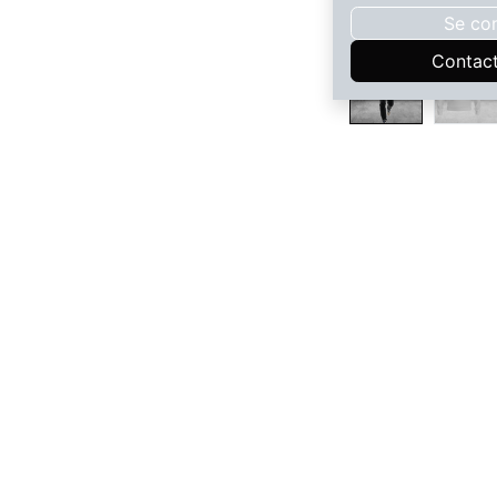
Se co
Contac