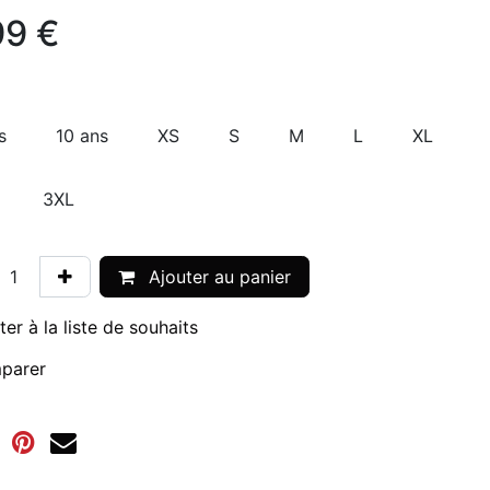
99
€
s
10 ans
XS
S
M
L
XL
3XL
Ajouter au panier
ter à la liste de souhaits
parer