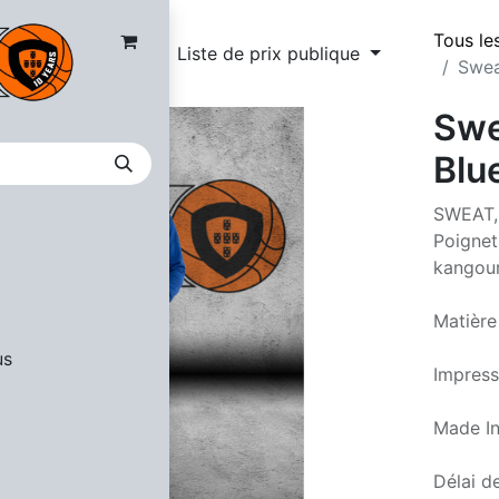
Tous le
Liste de prix publique
Swea
Swe
Blu
SWEAT, 
Poignet
kangou
Matière
us
Impress
Made In
Délai de