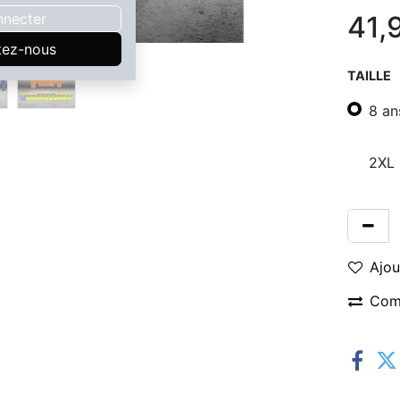
nnecter
41,
tez-nous
TAILLE
8 an
2XL
Ajou
Com