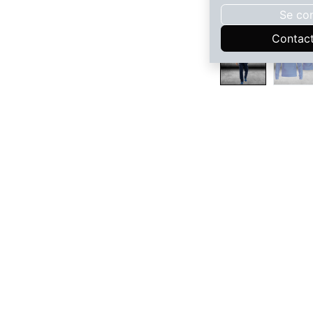
Se co
Contac