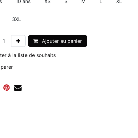
s
10 ans
XS
S
M
L
XL
3XL
Ajouter au panier
ter à la liste de souhaits
parer