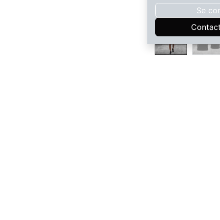
Se co
Contac