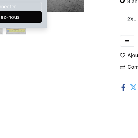
8 an
nnecter
tez-nous
2XL
Ajou
Com