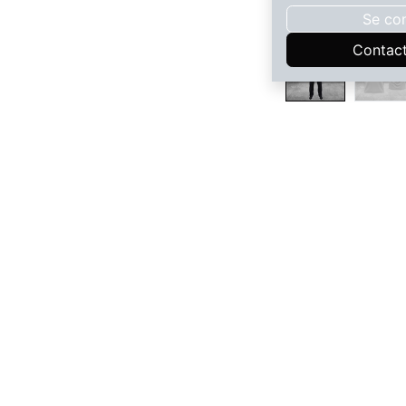
Se co
Contac