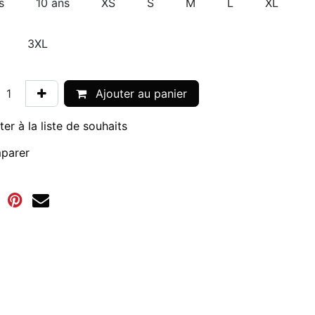
s
10 ans
XS
S
M
L
XL
3XL
Ajouter au panier
ter à la liste de souhaits
parer