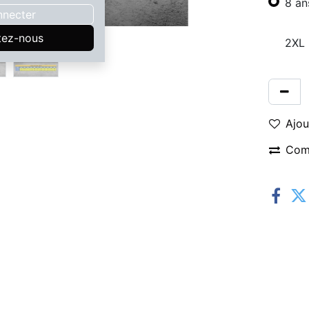
8 an
nnecter
tez-nous
2XL
Ajou
Com