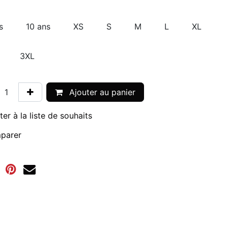
s
10 ans
XS
S
M
L
XL
3XL
Ajouter au panier
ter à la liste de souhaits
parer