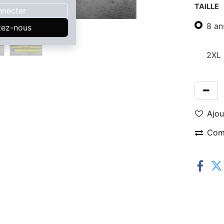
TAILLE
nnecter
8 an
tez-nous
2XL
Ajou
Com