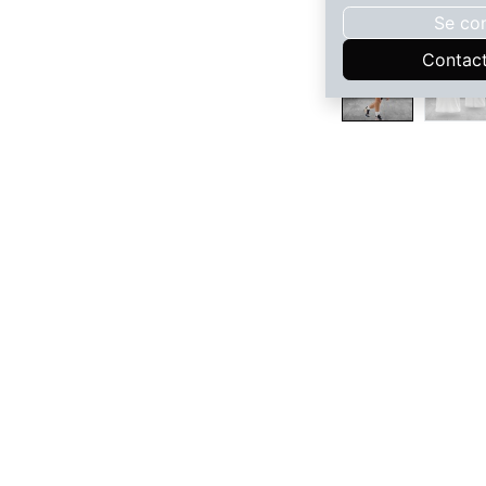
Se co
Contac