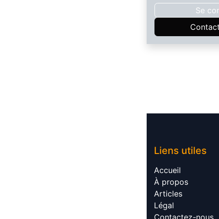
Se co
Contac
Liens utile​​s
Accueil​
À propos​
Articles​
Légal​
Contactez-nous