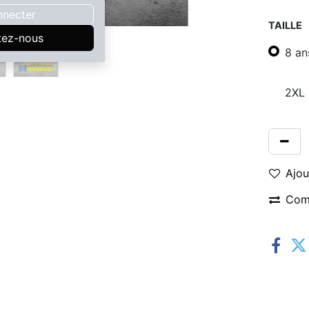
nnecter
TAILLE
tez-nous
8 an
2XL
Ajou
Com