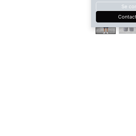
Se co
Contac