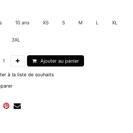
s
10 ans
XS
S
M
L
XL
3XL
Ajouter au panier
ter à la liste de souhaits
parer