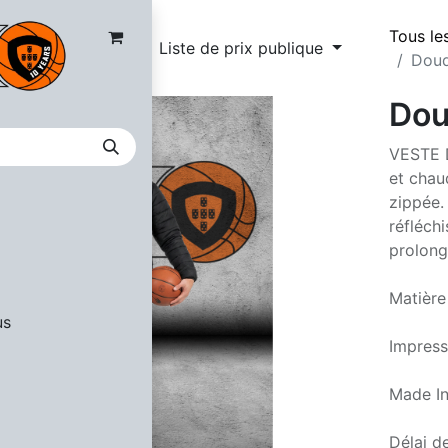
Tous le
Liste de prix publique
Doud
Dou
VESTE D
et chau
zippée.
réfléch
prolong
Matière
us
Impress
Made I
Délai de