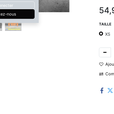
nnecter
54,
tez-nous
TAILLE
XS
Ajou
Com