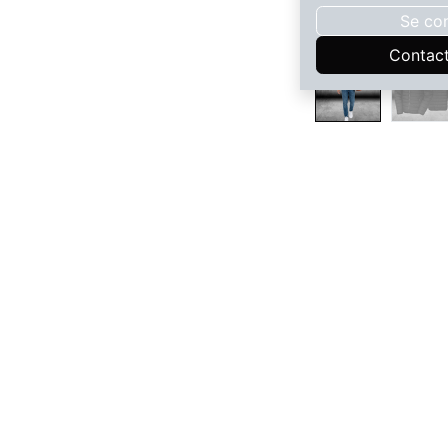
Se co
Contac