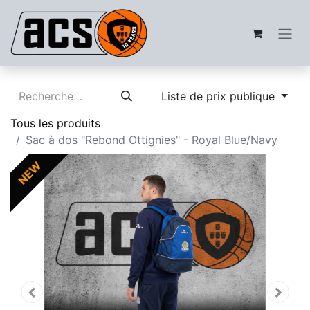
Liste de prix publique
Tous les produits
Sac à dos "Rebond Ottignies" - Royal Blue/Navy
NEW