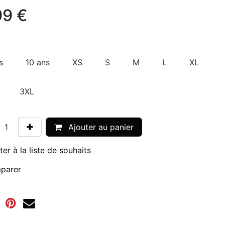
99
€
s
10 ans
XS
S
M
L
XL
3XL
Ajouter au panier
ter à la liste de souhaits
parer