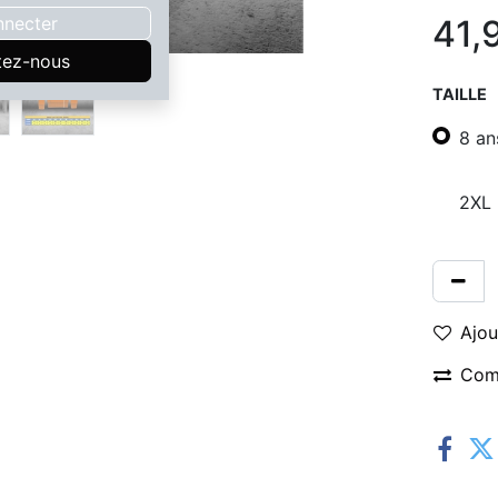
nnecter
41,
tez-nous
TAILLE
8 an
2XL
Ajou
Com