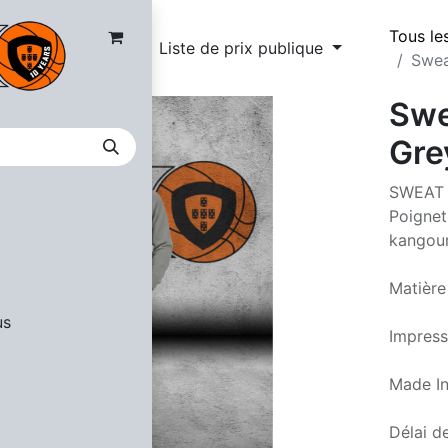
Tous le
Liste de prix publique
Swea
Swe
Gre
SWEAT g
Poignet
kangou
Matière
us
Impress
Made In
Délai de