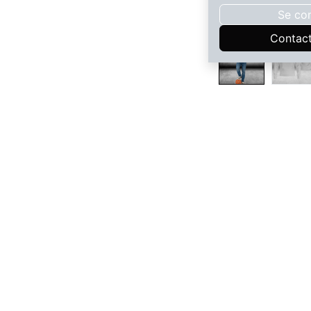
Se co
Contac