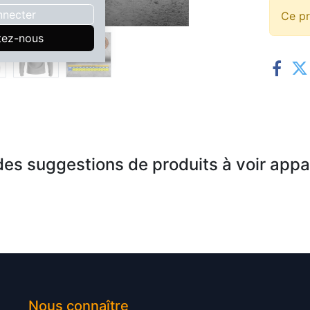
nnecter
Ce pr
tez-nous
es suggestions de produits à voir appar
Nous connaître