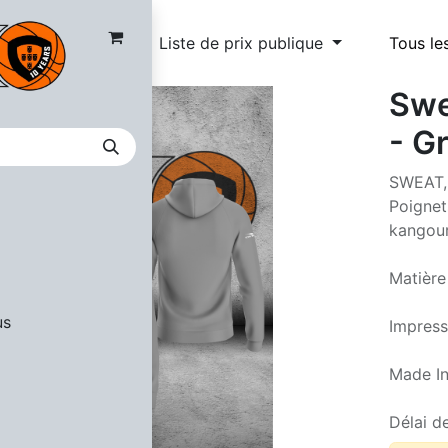
Liste de prix publique
Tous le
Swe
- G
SWEAT, 
Poignet
kangou
Matière
us
Impress
Made In
Délai de