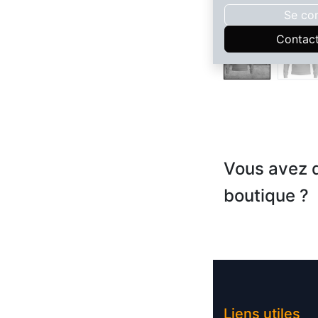
Se co
Contac
Vous avez d
boutique ?
Liens utile​​s