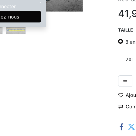
nnecter
41,
tez-nous
TAILLE
8 an
2XL
Ajou
Com