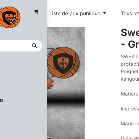
Liste de prix publique
Tous le
Swe
- G
SWEAT 
protect
Poignet
kangou
Matière
us
Impress
Made In
Délai de