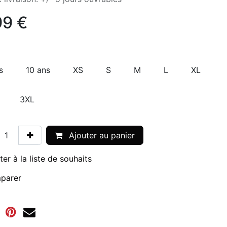
99
€
s
10 ans
XS
S
M
L
XL
3XL
Ajouter au panier
ter à la liste de souhaits
parer