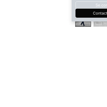
Se co
Contac