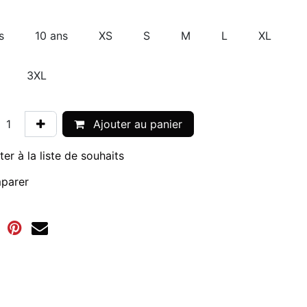
s
10 ans
XS
S
M
L
XL
3XL
Ajouter au panier
ter à la liste de souhaits
parer