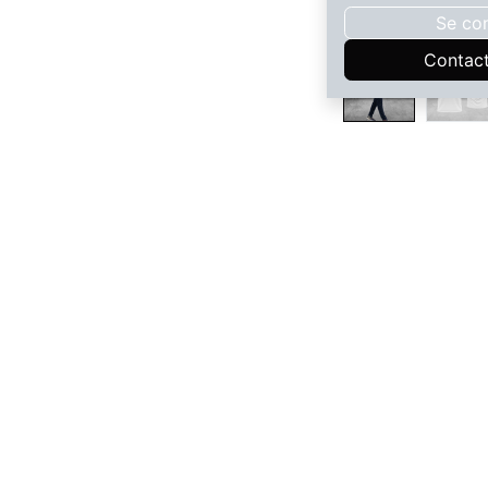
Se co
Contac