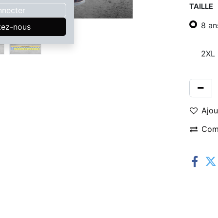
TAILLE
nnecter
8 an
tez-nous
2XL
Ajou
Com