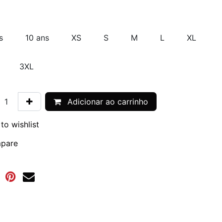
s
10 ans
XS
S
M
L
XL
3XL
Adicionar ao carrinho
to wishlist
pare