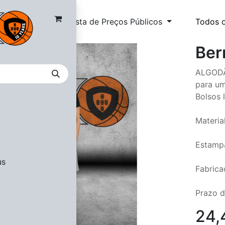
Lista de Preços Públicos
Todos 
Ber
ALGODÃO
para um
Bolsos 
Materia
Estampa
us
Fabrica
Prazo d
24,