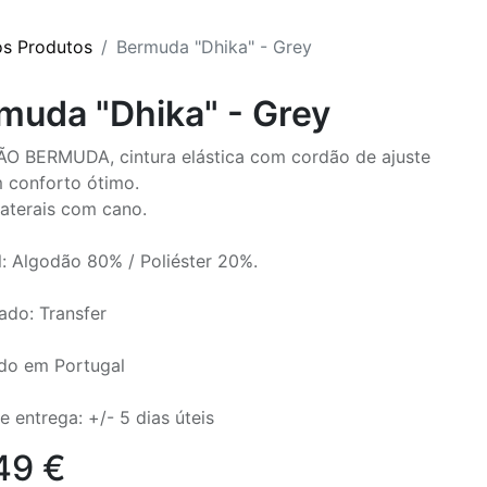
os Produtos
Bermuda "Dhika" - Grey
muda "Dhika" - Grey
 BERMUDA, cintura elástica com cordão de ajuste
 conforto ótimo.
laterais com cano.
l: Algodão 80% / Poliéster 20%.
do: Transfer
do em Portugal
e entrega: +/- 5 dias úteis
49
€