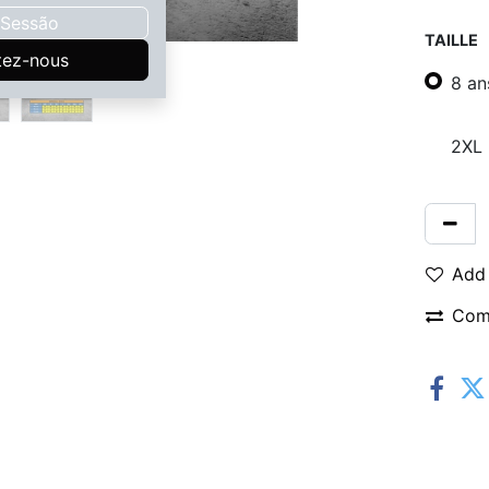
r Sessão
TAILLE
tez-nous
8 an
2XL
Add 
Com