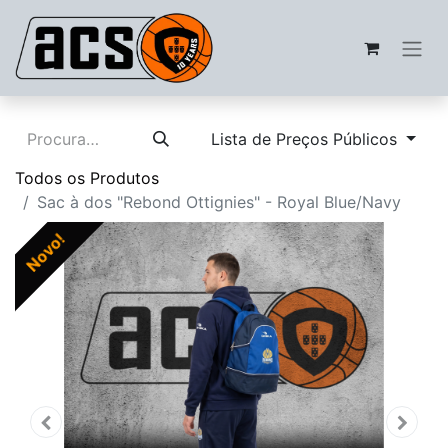
Lista de Preços Públicos
Todos os Produtos
Sac à dos "Rebond Ottignies" - Royal Blue/Navy
Novo!