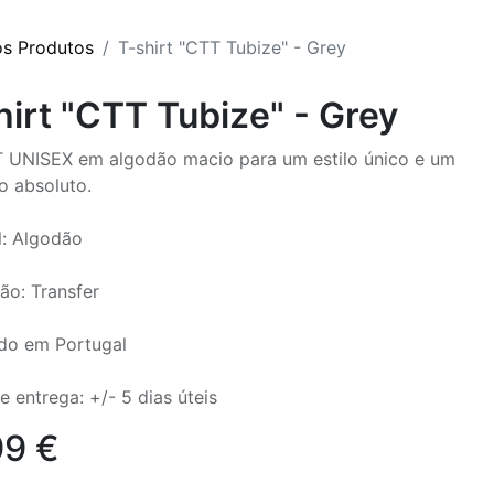
os Produtos
T-shirt "CTT Tubize" - Grey
hirt "CTT Tubize" - Grey
 UNISEX em algodão macio para um estilo único e um
o absoluto.
l: Algodão
ão: Transfer
do em Portugal
e entrega: +/- 5 dias úteis
99
€