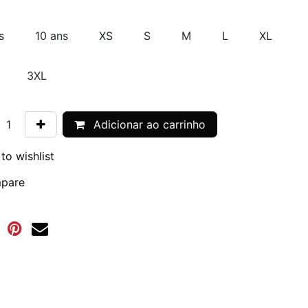
s
10 ans
XS
S
M
L
XL
3XL
Adicionar ao carrinho
to wishlist
pare