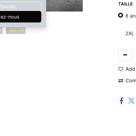
TAILLE
r Sessão
8 an
tez-nous
2XL
Add 
Com